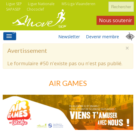
Rechercher
Ligue SEP
Ligue Nationale
MS-Liga Vlaanderen
SAPASEP
Chococlef
Nous soutenir
Newsletter
Devenir membre
×
Avertissement
ACCUEIL
Le formulaire #50 n'existe pas ou n'est pas publié.
ACTIVITÉS MOVE SEP
AIR GAMES
ASSOCIATIONS
INFORMATIONS