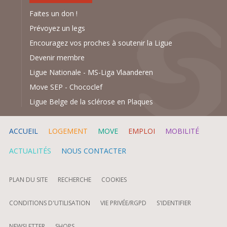
Faites un don !
Prévoyez un legs
Encouragez vos proches à soutenir la Ligue
Devenir membre
Ligue Nationale
-
MS-Liga Vlaanderen
Move SEP
-
Chococlef
Ligue Belge de la sclérose en Plaques
ACCUEIL
LOGEMENT
MOVE
EMPLOI
MOBILITÉ
ACTUALITÉS
NOUS CONTACTER
PLAN DU SITE
RECHERCHE
COOKIES
CONDITIONS D'UTILISATION
VIE PRIVÉE/RGPD
S'IDENTIFIER
NEWSLETTER
SHOPS