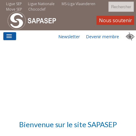
Rechercher
Ligue SEP
Ligue Nationale
MS-Liga Vlaanderen
Move SEP
Chococlef
Nous soutenir
Newsletter
Devenir membre
ACCUEIL
LOGEMENT
MOVE SEP
Bienvenue sur le site SAPASEP
EMPLOI