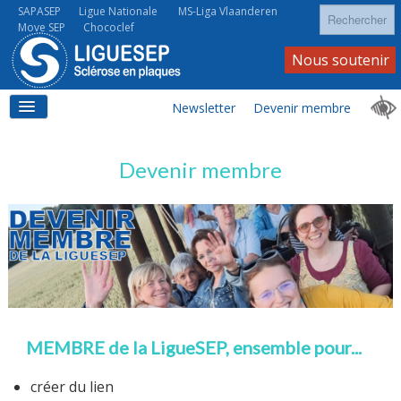
Rechercher
SAPASEP
Ligue Nationale
MS-Liga Vlaanderen
Move SEP
Chococlef
Nous soutenir
Newsletter
Devenir membre
ACCUEIL
Devenir membre
LA SEP
LA SEP AU QUOTIDIEN
MEMBRE de la LigueSEP, ensemble pour...
créer du lien
À VOS CÔTÉS