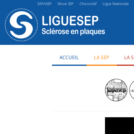
SAPASEP
Move SEP
Chococlef
Ligue Nationale
ACCUEIL
LA SEP
LA 