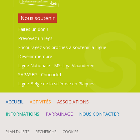
Nous soutenir
Faites un don !
Prévoyez un legs
Encouragez vos proches à soutenir la Ligue
Devenir membre
Ligue Nationale
-
MS-Liga Vlaanderen
SAPASEP
-
Chococlef
Ligue Belge de la sclérose en Plaques
ACCUEIL
ACTIVITÉS
ASSOCIATIONS
INFORMATIONS
PARRAINAGE
NOUS CONTACTER
PLAN DU SITE
RECHERCHE
COOKIES