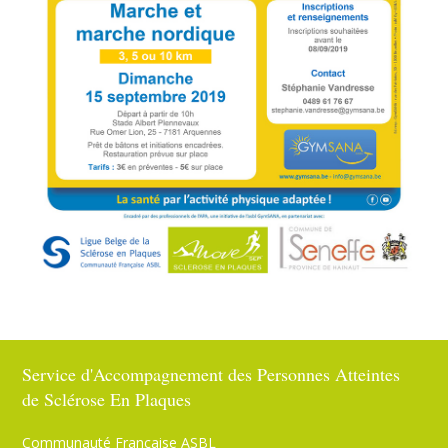
PARRAINAGE
NOUS CONTACTER
Service d'Accompagnement des Personnes Atteintes
de Sclérose En Plaques
Communauté Française ASBL