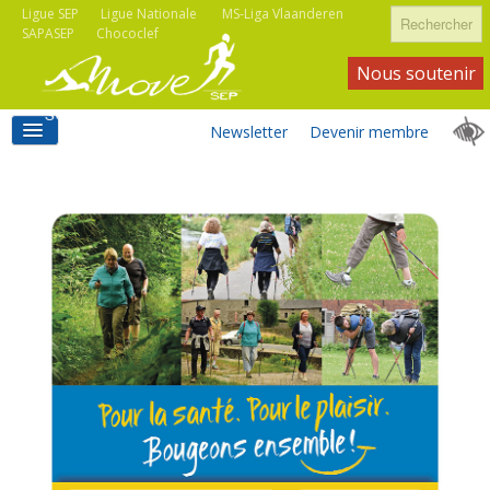
Rechercher
Ligue SEP
Ligue Nationale
MS-Liga Vlaanderen
SAPASEP
Chococlef
Nous soutenir
Newsletter
Devenir membre
ACCUEIL
ACTIVITÉS MOVE SEP
ASSOCIATIONS
INFORMATIONS