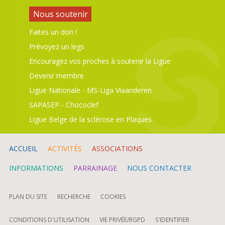
Nous soutenir
Faites un don !
Prévoyez un legs
Encouragez vos proches à soutenir la Ligue
Devenir membre
Ligue Nationale
-
MS-Liga Vlaanderen
SAPASEP
-
Chococlef
Ligue Belge de la sclérose en Plaques
ACCUEIL
ACTIVITÉS
ASSOCIATIONS
INFORMATIONS
PARRAINAGE
NOUS CONTACTER
PLAN DU SITE
RECHERCHE
COOKIES
CONDITIONS D'UTILISATION
VIE PRIVÉE/RGPD
S'IDENTIFIER