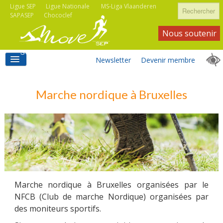
Rechercher
Ligue SEP
Ligue Nationale
MS-Liga Vlaanderen
SAPASEP
Chococlef
Nous soutenir
Newsletter
Devenir membre
ACCUEIL
Marche nordique à Bruxelles
ACTIVITÉS MOVE SEP
ASSOCIATIONS
Marche nordique à Bruxelles organisées par le
NFCB (Club de marche Nordique) organisées par
des moniteurs sportifs.
INFORMATIONS