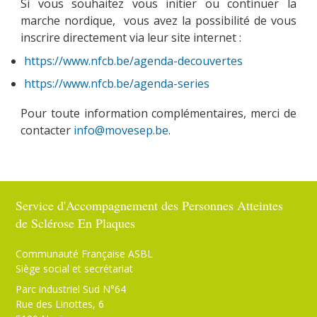
Si vous souhaitez vous initier ou continuer la
marche nordique, vous avez la possibilité de vous
inscrire directement via leur site internet :
PARRAINAGE
https://www.nfcb.be/agenda-decouvertes
https://www.nfcb.be/agenda-series
Pour toute information complémentaires, merci de
NOUS CONTACTER
contacter
info@movesep.be
.
Service d'Accompagnement des Personnes Atteintes
de Sclérose En Plaques
Communauté Française ASBL
Siège social et secrétariat
Parc industriel Sud N°64
Rue des Linottes, 6