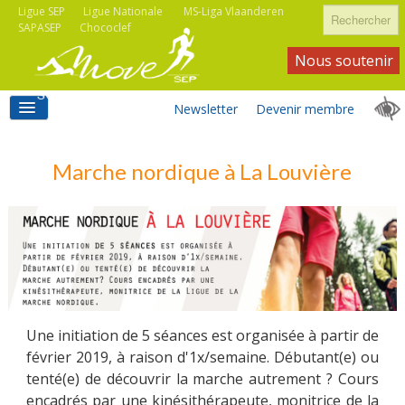
Rechercher
Ligue SEP
Ligue Nationale
MS-Liga Vlaanderen
SAPASEP
Chococlef
Nous soutenir
Newsletter
Devenir membre
ACCUEIL
Marche nordique à La Louvière
ACTIVITÉS MOVE SEP
ASSOCIATIONS
Une initiation de 5 séances est organisée à partir de
février 2019, à raison d'1x/semaine. Débutant(e) ou
tenté(e) de découvrir la marche autrement ? Cours
INFORMATIONS
encadrés par une kinésithérapeute, monitrice de la