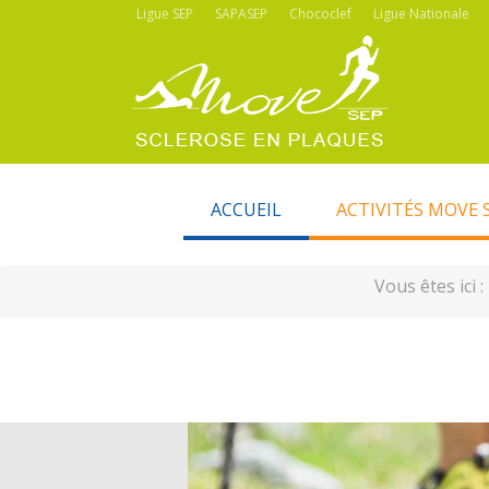
Ligue SEP
SAPASEP
Chococlef
Ligue Nationale
ACCUEIL
ACTIVITÉS MOVE 
Vous êtes ici 