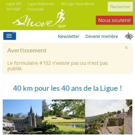
Rechercher
Ligue SEP
Ligue Nationale
MS-Liga Vlaanderen
SAPASEP
Chococlef
Nous soutenir
Newsletter
Devenir membre
×
Avertissement
ACCUEIL
Le formulaire #102 n'existe pas ou n'est pas
publié.
ACTIVITÉS MOVE SEP
40 km pour les 40 ans de la Ligue !
ASSOCIATIONS
INFORMATIONS