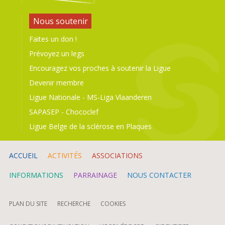
Nous soutenir
Faites un don !
Prévoyez un legs
Encouragez vos proches à soutenir la Ligue
Devenir membre
Ligue Nationale
-
MS-Liga Vlaanderen
SAPASEP
-
Chococlef
Ligue Belge de la sclérose en Plaques
ACCUEIL
ACTIVITÉS
ASSOCIATIONS
INFORMATIONS
PARRAINAGE
NOUS CONTACTER
PLAN DU SITE
RECHERCHE
COOKIES