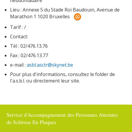
hebdomadaire
Lieu : Annexe 5 du Stade Roi Baudouin, Avenue de
Marathon 1 1020 Bruxelles
PARRAINAGE
Tarif : /
Contact:
Tél : 02/476.13.76
NOUS CONTACTER
Fax : 02/476.13.77
e-mail :
asbl.asctr@skynet.be
Pour plus d'informations, consultez le folder de
l'a.s.b.l. ou directement leur site.
Service d'Accompagnement des Personnes Atteintes
de Sclérose En Plaques