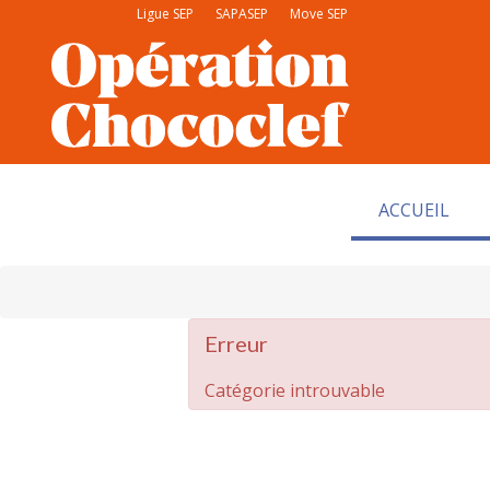
Ligue SEP
SAPASEP
Move SEP
ACCUEIL
Erreur
Catégorie introuvable