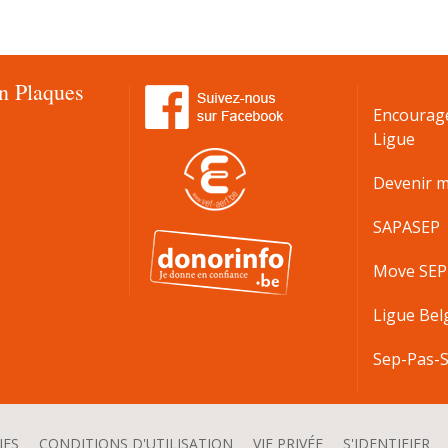
en Plaques
Encourag
Ligue
Devenir 
SAPASEP
Move SEP
Ligue Bel
Sep-Pas-S
IES
CONDITIONS D'UTILISATION
VIE PRIVÉE
S'IDENTIFIER