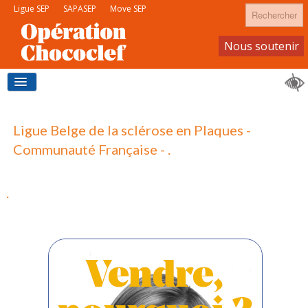
Rechercher
Ligue SEP
SAPASEP
Move SEP
Nous soutenir
Devenir membre
ACCUEIL
Ligue Belge de la sclérose en Plaques -
Communauté Française - .
J'ACHÈTE DU CHOCOLAT
.
JE DEVIENS VENDEUR
CONTACTS