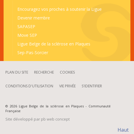
Encouragez vos proches à soutenir la Ligue
Devenir membre
SAPASEP
Move SEP
Ligue Belge de la sclérose en Plaques
Sep-Pas-Sorcier
PLAN DU SITE
RECHERCHE
COOKIES
CONDITIONS D'UTILISATION
VIE PRIVÉE
S'IDENTIFIER
© 2026 Ligue Belge de la sclérose en Plaques - Communauté
Française
Site développé par
pb web concept
Haut