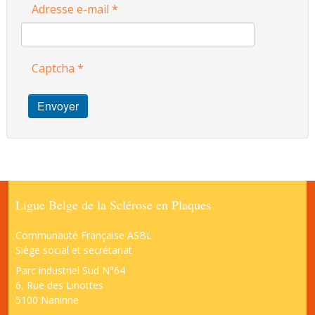
Adresse e-mail
*
Captcha
*
Envoyer
Ligue Belge de la Sclérose en Plaques
Communauté Française ASBL
Siège social et secrétariat
Parc industriel Sud N°64
6, Rue des Linottes
5100 Naninne