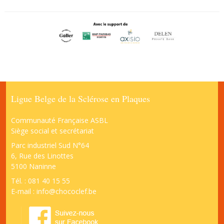
Ligue Belge de la Sclérose en Plaques
Communauté Française ASBL
Siège social et secrétariat
Parc industriel Sud N°64
6, Rue des Linottes
5100 Naninne
Tél. : 081 40 15 55
E-mail :
info@chococlef.be