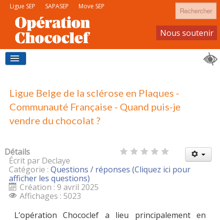
Rechercher
Ligue SEP
SAPASEP
Move SEP
Nous soutenir
Devenir membre
ACCUEIL
Ligue Belge de la sclérose en Plaques -
Communauté Française - Quand puis-je
vendre du chocolat ?
J'ACHÈTE DU CHOCOLAT
Détails
Écrit par Declaye
Catégorie :
Questions / réponses (Cliquez ici pour
JE DEVIENS VENDEUR
afficher les questions)
Création : 9 avril 2025
Affichages : 5023
L’opération Chococlef a lieu principalement en
CONTACTS