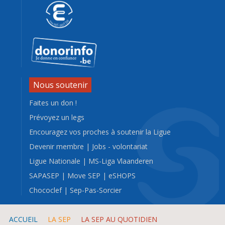
Nous soutenir
Faites un don !
Prévoyez un legs
Encouragez vos proches à soutenir la Ligue
Devenir membre
|
Jobs - volontariat
Ligue Nationale
|
MS-Liga Vlaanderen
SAPASEP
|
Move SEP
|
eSHOPS
Chococlef
|
Sep-Pas-Sorcier
ACCUEIL
LA SEP
LA SEP AU QUOTIDIEN