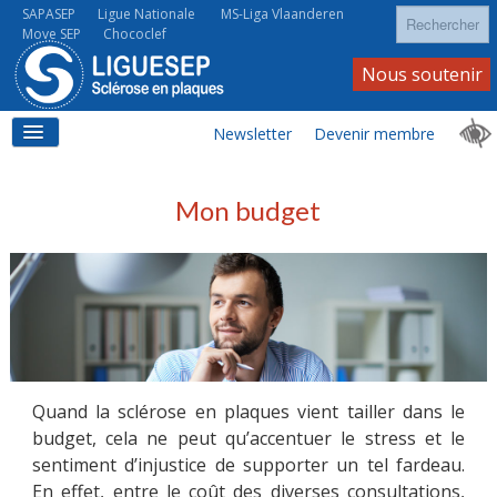
Rechercher
SAPASEP
Ligue Nationale
MS-Liga Vlaanderen
Move SEP
Chococlef
Nous soutenir
Newsletter
Devenir membre
ACCUEIL
Mon budget
LA SEP
LA SEP AU QUOTIDIEN
Quand la sclérose en plaques vient tailler dans le
budget, cela ne peut qu’accentuer le stress et le
sentiment d’injustice de supporter un tel fardeau.
À VOS CÔTÉS
En effet, entre le coût des diverses consultations,