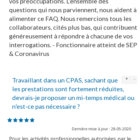
vos préoccupations. L’ensemble des
questions qui nous parviennent, nous aident à
alimenter ce FAQ. Nous remercions tous les
MULTIMÉDIA
collaborateurs, cités plus bas, qui contribuent
généreusement à répondre à chacune de vos
interrogations. - Fonctionnaire atteint de SEP
& Coronavirus
LA LIGUE
+
-
Travaillant dans un CPAS, sachant que
CONTACTS
les prestations sont fortement réduites,
devrais-je proposer un mi-temps médical ou
n'est-ce pas nécessaire ?
Dernière mise à jour : 28-05-2020
Pour les activités professionnelles autorisées par le