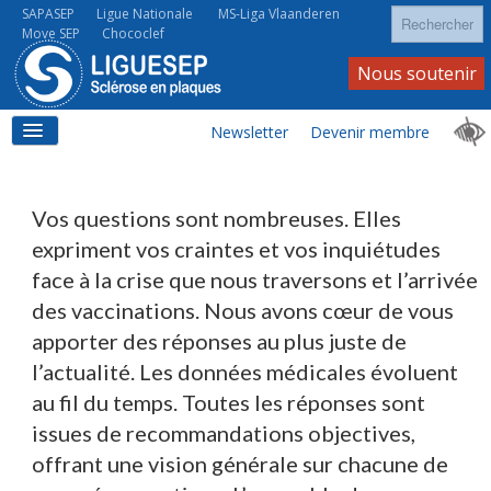
Rechercher
SAPASEP
Ligue Nationale
MS-Liga Vlaanderen
Move SEP
Chococlef
Nous soutenir
Newsletter
Devenir membre
ACCUEIL
Vos questions sont nombreuses. Elles
expriment vos craintes et vos inquiétudes
face à la crise que nous traversons et l’arrivée
LA SEP
des vaccinations. Nous avons cœur de vous
apporter des réponses au plus juste de
l’actualité. Les données médicales évoluent
LA SEP AU QUOTIDIEN
au fil du temps. Toutes les réponses sont
issues de recommandations objectives,
offrant une vision générale sur chacune de
À VOS CÔTÉS