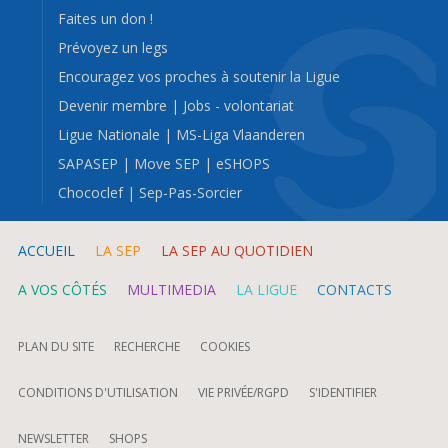
Faites un don !
Prévoyez un legs
Encouragez vos proches à soutenir la Ligue
Devenir membre
|
Jobs - volontariat
Ligue Nationale
|
MS-Liga Vlaanderen
SAPASEP
|
Move SEP
|
eSHOPS
Chococlef
|
Sep-Pas-Sorcier
ACCUEIL
LA SEP
LA SEP AU QUOTIDIEN
A VOS CÔTÉS
MULTIMEDIA
LA LIGUE
CONTACTS
PLAN DU SITE
RECHERCHE
COOKIES
CONDITIONS D'UTILISATION
VIE PRIVÉE/RGPD
S'IDENTIFIER
NEWSLETTER
SHOPS