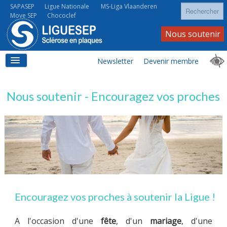
Rechercher
SAPASEP
Ligue Nationale
MS-Liga Vlaanderen
Move SEP
Chococlef
Nous soutenir
Newsletter
Devenir membre
ACCUEIL
Nous soutenir - Encouragez vos proches
LA SEP
LA SEP AU QUOTIDIEN
Encouragez vos proches à soutenir la Ligue !
A l'occasion d'une
fête
, d'un
mariage
, d'une
À VOS CÔTÉS