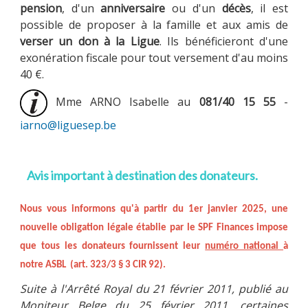
pension
, d'un
anniversaire
ou d'un
décès
, il est
possible de proposer à la famille et aux amis de
verser un don à la Ligue
. Ils bénéficieront d'une
exonération fiscale pour tout versement d'au moins
MULTIMÉDIA
40 €.
Mme ARNO Isabelle au
081/40 15 55
-
LA LIGUE
iarno@liguesep.be
Avis important à destination des donateurs.
CONTACTS
Nous vous informons qu'
à partir du 1er janvier 2025
, une
nouvelle obligation légale établie par le SPF Finances impose
que tous les donateurs fournissent leur
numéro national
à
notre ASBL (art. 323/3 § 3 CIR 92).
Suite à l'Arrêté Royal du 21 février 2011, publié au
Moniteur Belge du 25 février 2011, certaines