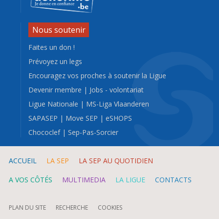
Nous soutenir
Faites un don !
Prévoyez un legs
Encouragez vos proches à soutenir la Ligue
Devenir membre
|
Jobs - volontariat
Ligue Nationale
|
MS-Liga Vlaanderen
SAPASEP
|
Move SEP
|
eSHOPS
Chococlef
|
Sep-Pas-Sorcier
ACCUEIL
LA SEP
LA SEP AU QUOTIDIEN
A VOS CÔTÉS
MULTIMEDIA
LA LIGUE
CONTACTS
PLAN DU SITE
RECHERCHE
COOKIES