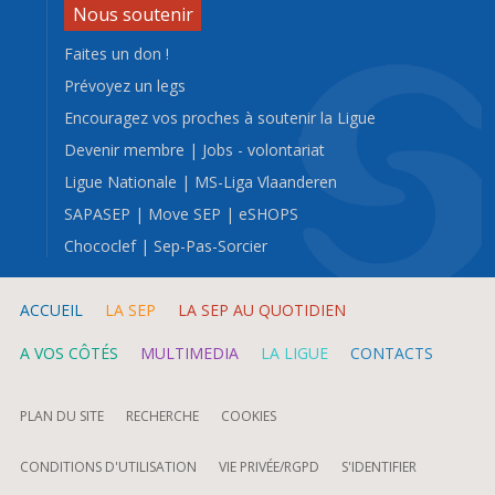
Nous soutenir
Faites un don !
Prévoyez un legs
Encouragez vos proches à soutenir la Ligue
Devenir membre
|
Jobs - volontariat
Ligue Nationale
|
MS-Liga Vlaanderen
SAPASEP
|
Move SEP
|
eSHOPS
Chococlef
|
Sep-Pas-Sorcier
ACCUEIL
LA SEP
LA SEP AU QUOTIDIEN
A VOS CÔTÉS
MULTIMEDIA
LA LIGUE
CONTACTS
PLAN DU SITE
RECHERCHE
COOKIES
CONDITIONS D'UTILISATION
VIE PRIVÉE/RGPD
S'IDENTIFIER