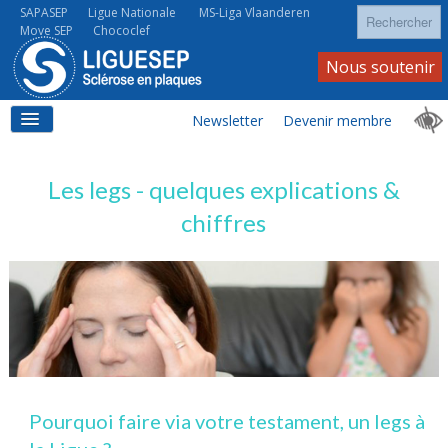
Rechercher
SAPASEP
Ligue Nationale
MS-Liga Vlaanderen
Move SEP
Chococlef
Nous soutenir
Newsletter
Devenir membre
ACCUEIL
Les legs - quelques explications &
chiffres
LA SEP
LA SEP AU QUOTIDIEN
Pourquoi faire via votre testament, un legs à
À VOS CÔTÉS