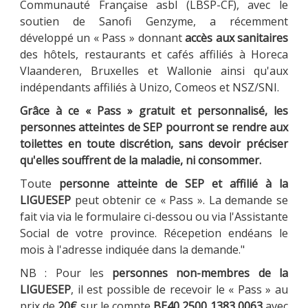
Communauté Française asbl (LBSP-CF), avec le
soutien de Sanofi Genzyme, a récemment
développé un « Pass » donnant
accès aux sanitaires
des hôtels, restaurants et cafés affiliés à Horeca
Vlaanderen, Bruxelles et Wallonie ainsi qu'aux
indépendants affiliés à Unizo, Comeos et NSZ/SNI.
Grâce à ce « Pass » gratuit et personnalisé, les
personnes atteintes de SEP pourront se rendre aux
toilettes en toute discrétion, sans devoir préciser
qu'elles souffrent de la maladie, ni consommer.
Toute
personne atteinte de SEP et affilié à la
LIGUESEP
peut obtenir ce « Pass ». La demande se
fait via via le formulaire ci-dessou ou via l'Assistante
Social de votre province. Récepetion endéans le
mois à l'adresse indiquée dans la demande."
NB : Pour les
personnes non-membres de la
LIGUESEP
, il est possible de recevoir le « Pass » au
prix de
20€
sur le compte
BE40 2500 1383 0063
avec