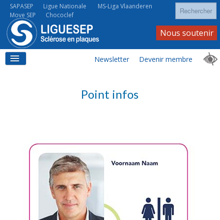
Rechercher
SAPASEP
Ligue Nationale
MS-Liga Vlaanderen
Move SEP
Chococlef
Nous soutenir
Newsletter
Devenir membre
ACCUEIL
Point infos
LA SEP
LA SEP AU QUOTIDIEN
À VOS CÔTÉS