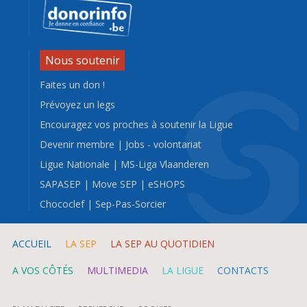
Nous soutenir
Faites un don !
Prévoyez un legs
Encouragez vos proches à soutenir la Ligue
Devenir membre
|
Jobs - volontariat
Ligue Nationale
|
MS-Liga Vlaanderen
SAPASEP
|
Move SEP
|
eSHOPS
Chococlef
|
Sep-Pas-Sorcier
ACCUEIL
LA SEP
LA SEP AU QUOTIDIEN
A VOS CÔTÉS
MULTIMEDIA
LA LIGUE
CONTACTS