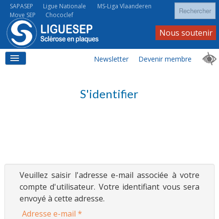
Rechercher
SAPASEP
Ligue Nationale
MS-Liga Vlaanderen
Move SEP
Chococlef
Nous soutenir
Newsletter
Devenir membre
ACCUEIL
S'identifier
LA SEP
LA SEP AU QUOTIDIEN
Veuillez saisir l'adresse e-mail associée à votre
compte d'utilisateur. Votre identifiant vous sera
envoyé à cette adresse.
Adresse e-mail
*
À VOS CÔTÉS