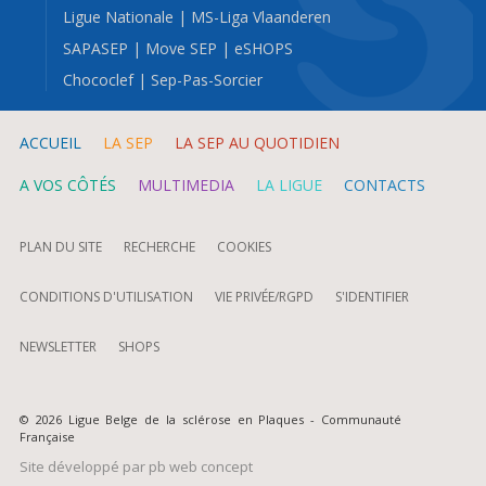
Ligue Nationale
|
MS-Liga Vlaanderen
SAPASEP
|
Move SEP
|
eSHOPS
Chococlef
|
Sep-Pas-Sorcier
ACCUEIL
LA SEP
LA SEP AU QUOTIDIEN
A VOS CÔTÉS
MULTIMEDIA
LA LIGUE
CONTACTS
PLAN DU SITE
RECHERCHE
COOKIES
CONDITIONS D'UTILISATION
VIE PRIVÉE/RGPD
S'IDENTIFIER
NEWSLETTER
SHOPS
© 2026 Ligue Belge de la sclérose en Plaques - Communauté
Française
Site développé par
pb web concept