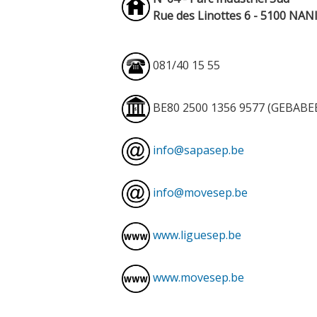
Rue des Linottes 6 - 5100 NA
081/40 15 55
BE80 2500 1356 9577 (GEBABE
info@sapasep.be
info@movesep.be
www.liguesep.be
www.movesep.be