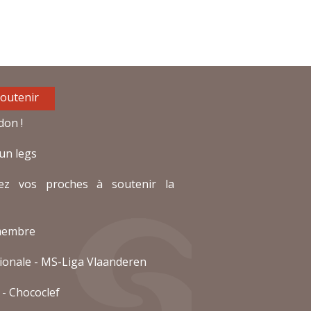
outenir
don !
un legs
ez vos proches à soutenir la
membre
ionale
-
MS-Liga Vlaanderen
-
Chococlef