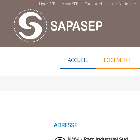
Ligue SEP
Move SEP
Chococlef
Ligue Nationale
ACCUEIL
LOGEMENT
ADRESSE
N°64 - Parc Industriel Sud