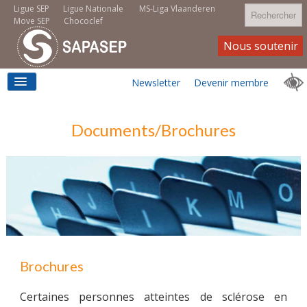
Rechercher
Ligue SEP
Ligue Nationale
MS-Liga Vlaanderen
Move SEP
Chococlef
Nous soutenir
Newsletter
Devenir membre
ACCUEIL
Documents/Brochures
LOGEMENT
MOVE SEP
Brochures
Certaines personnes atteintes de sclérose en
EMPLOI