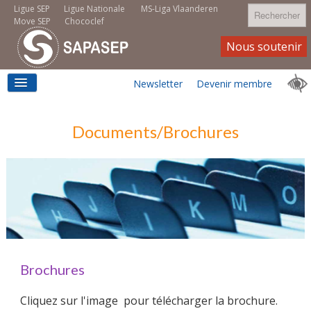
Rechercher
Ligue SEP
Ligue Nationale
MS-Liga Vlaanderen
Move SEP
Chococlef
Nous soutenir
Newsletter
Devenir membre
ACCUEIL
Documents/Brochures
LOGEMENT
MOVE SEP
Brochures
Cliquez sur l'image pour télécharger la brochure.
EMPLOI