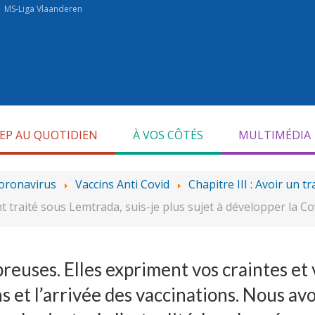
MS-Liga Vlaanderen
SEP AU QUOTIDIEN
À VOS CÔTÉS
MULTIMÉDIA
oronavirus
Vaccins Anti Covid
Chapitre III : Avoir un t
t traité sous Lemtrada, suis-je plus sujet à développer la Co
euses. Elles expriment vos craintes et v
s et l’arrivée des vaccinations. Nous a