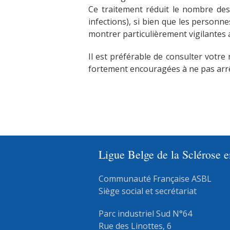
Ce traitement réduit le nombre des
infections), si bien que les personn
montrer particulièrement vigilantes a
Il est préférable de consulter votr
fortement encouragées à ne pas arrête
Ligue Belge de la Sclérose 
Communauté Française ASBL
Siège social et secrétariat
Parc industriel Sud N°64
Rue des Linottes, 6