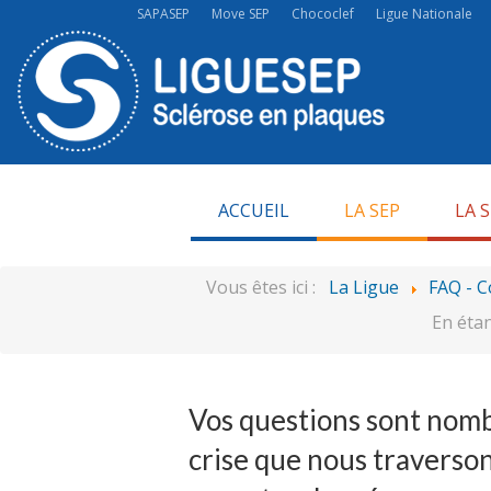
SAPASEP
Move SEP
Chococlef
Ligue Nationale
ACCUEIL
LA SEP
LA 
Vous êtes ici :
La Ligue
FAQ - C
En étan
Vos questions sont nombr
crise que nous traverson