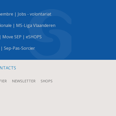
membre
|
Jobs - volontariat
ionale
|
MS-Liga Vlaanderen
|
Move SEP
|
eSHOPS
|
Sep-Pas-Sorcier
NTACTS
FIER
NEWSLETTER
SHOPS