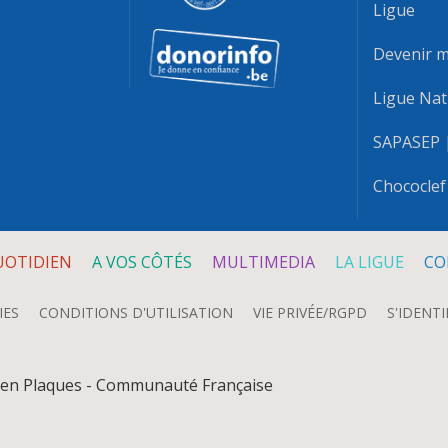
Ligue
Devenir 
Ligue Nat
SAPASEP
Chococlef
UOTIDIEN
A VOS CÔTÉS
MULTIMEDIA
LA LIGUE
CO
IES
CONDITIONS D'UTILISATION
VIE PRIVÉE/RGPD
S'IDENTI
e en Plaques - Communauté Française