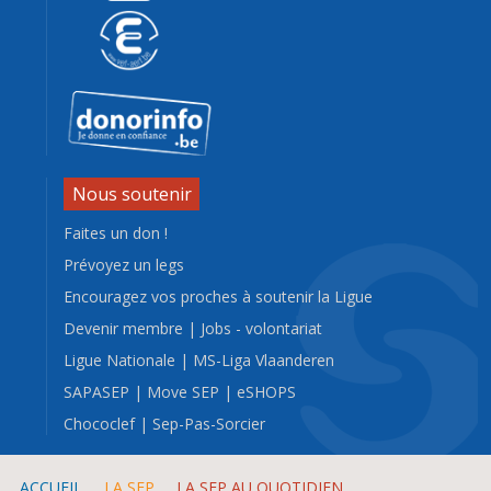
Nous soutenir
Faites un don !
Prévoyez un legs
Encouragez vos proches à soutenir la Ligue
Devenir membre
|
Jobs - volontariat
Ligue Nationale
|
MS-Liga Vlaanderen
SAPASEP
|
Move SEP
|
eSHOPS
Chococlef
|
Sep-Pas-Sorcier
ACCUEIL
LA SEP
LA SEP AU QUOTIDIEN