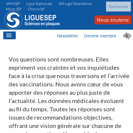
Rechercher
SAPASEP
Ligue Nationale
MS-Liga Vlaanderen
Move SEP
Chococlef
Nous soutenir
Newsletter
Devenir membre
ACCUEIL
Vos questions sont nombreuses. Elles
expriment vos craintes et vos inquiétudes
face à la crise que nous traversons et l’arrivée
LA SEP
des vaccinations. Nous avons cœur de vous
apporter des réponses au plus juste de
l’actualité. Les données médicales évoluent
LA SEP AU QUOTIDIEN
au fil du temps. Toutes les réponses sont
issues de recommandations objectives,
offrant une vision générale sur chacune de
À VOS CÔTÉS